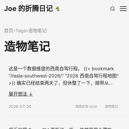
Joe 的折腾日记
首页
Tags
造物笔记
»
»
造物笔记
这是一个数据维度的西南自驾行程。 {{< bookmark
"/tesla-southwest-2026/" "2026 西南自驾行程地图"
>}} 确实已经结束两天了，但休整了一下，顺带从
Teslamate 里导出了整个行程的数据，也从记账本里汇
展开想法 ↓
总了全部的花销，这样可以从数据的维度给这次自驾做
个存档。 - 行程耗时 35 天，基本白天正常工作，空闲
2026-07-20
西南自驾 2026
造物笔记
时间赶路 - 开了 6294 公里， …...