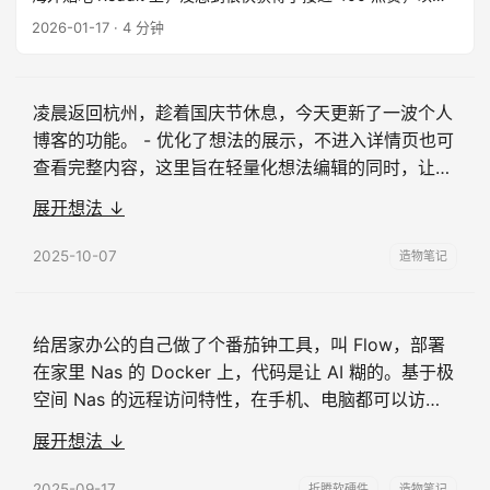
许多的评论和私信。 其实 App 本身不复杂，名字叫 Roam
2026-01-17
· 4 分钟
FM，是一款常驻在 Mac 菜单栏的电台工具， ...
凌晨返回杭州，趁着国庆节休息，今天更新了一波个人
博客的功能。 - 优化了想法的展示，不进入详情页也可
查看完整内容，这里旨在轻量化想法编辑的同时，让想
法的查看也轻量化 - 增加了面包屑路径，方便知晓内容
展开想法 ↓
位置与导航 - 增加了上一个、下一个，支持快速切换查
看内容 - 更改了站点的中文与英文字体，从思源黑体换
2025-10-07
造物笔记
成更适合阅读的思源宋体 基于最近两次的大更新，已
经渐渐形成了固定的几种媒介形式，除了传统的 …...
给居家办公的自己做了个番茄钟工具，叫 Flow，部署
在家里 Nas 的 Docker 上，代码是让 AI 糊的。基于极
空间 Nas 的远程访问特性，在手机、电脑都可以访
问，专注计时的进度也可以同步。 不过，最喜欢的功
展开想法 ↓
能其实是随机电台，不喜欢纯白噪音，于是选了 100
个非中文频道，覆盖 27 个国家和地区，做成一个列
2025-09-17
折腾软硬件
造物笔记