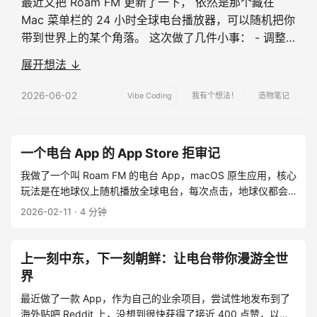
最近又把 Roam FM 更新了一下， 依然是那个藏在
Mac 菜单栏的 24 小时全球电台播放器，可以随机把你
带到世界上的某个角落。 这次做了几件小事： - 调整
了地球的视角，也换了更高清的地图，现在能看到更小
展开想法 ↓
的国家或者区域了； - 电台也开始显示更准确的位置，
可以定位到某个国家具体的点； - 支持显示电台所在地
2026-06-02
Vibe Coding
我有个想法！
造物笔记
的天气和温度，听一段陌生的广播时，顺手知道那里的
天气； - 菜单栏弹窗里可以快速切 …...
一个电台 App 的 App Store 拒审记
我做了一个叫 Roam FM 的电台 App，macOS 原生应用，核心
玩法是在地球仪上随机播放全球电台，每次点击，地球仪都会
转到一个新的角落，听得见声音，也看得见它来自哪里。电台
2026-02-11
· 4 分钟
数据来自 Radio Browser，一个开源的社区驱动目录，任何人
都可以免费使用。 ...
上一刻中东，下一刻朝鲜：让电台带你漫游全世
界
最近做了一款 App，作为自己的业余项目，尝试性地发布到了
海外贴吧 Reddit 上，没想到很快获得了接近 400 点赞，以及