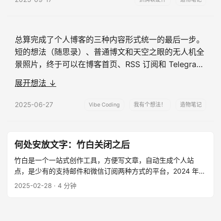
表，随机播放，加上调频音效，几乎就是我的个人收音
机了，既不需要更新曲库，也不需要 …...
总算完成了个人博客的三种内容形式统一的最后一步。
短的想法（随思录）、普通博文和天空之眼的无人机全
景照片，终于可以在博客首页、RSS 订阅和 Telegram
频道混合排序和更新，且，相互之间可互相引用，引用
展开想法 ↓
关系也会保留呈现。 在计划里，完整但很小的思考，
以随思录呈现，没有写长文的压力，连标题都不用，比
2025-06-27
Vibe Coding
我有个想法！
造物笔记
如现在这个短文。 完整但很长的想法，还是以博文输
出，会有正式的标题。有趣的是，经常有那些 …...
何处安放文字：竹白关闭之后
竹白是一个一站式创作工具，方便写文章，自动生成个人站
点，是少有的支持邮件和微信订阅两种方式的平台，2024 年已
经几乎不再更新，而 2025 年初即将彻底关闭。 ...
2025-02-28
· 4 分钟