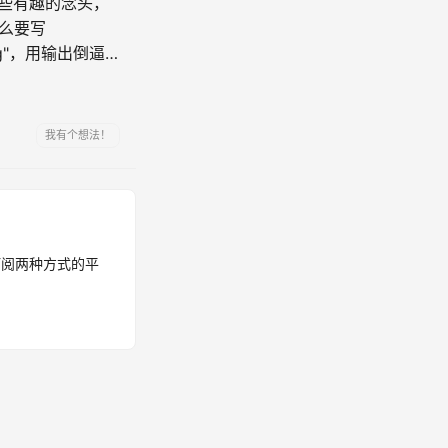
些有趣的念头，
么要写
nking"，用输出倒逼
我有个想法！
订阅两种方式的平