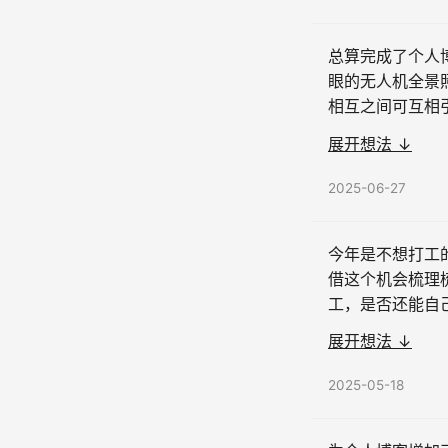
总算完成了个人
眼的无人机全景照
相互之间可互相
没有写长文的压
展开想法 ↓
会有正式的标题。
2025-06-27
今年是不想打工
借这个机会梳理梳
工，是否还能自
大，不管产品是 T
展开想法 ↓
多，加班无妨，如果
2025-05-18