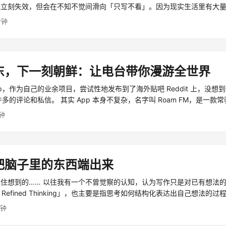
是立刻失效，但会在不知不觉间滑向「只写不看」。因为现实生活里有大
、情绪的波动，都会让周一写下的安排很快过期。 ...
分钟
东，下一刻朝鲜：让电台带你漫游全世界
pp，作为自己的业余项目，尝试性地发布到了海外贴吧 Reddit 上，没想
许多的评论和私信。 其实 App 本身不复杂，名字叫 Roam FM，是一款常驻
分钟
把脑子里的东西端出来
住想到的…… 以往我有一个不曾觉察的认知，认为写作只是对已有想法
g is Refined Thinking」，也主要是指思考如何结构化表达出自己想法
分钟