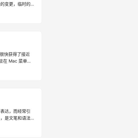
量的变更，临时的
到很快获得了接近
在 Mac 菜单栏
的表达，而经常引
的过程，是文笔和语法