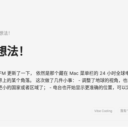
想法！
想法！
 FM 更新了一下， 依然是那个藏在 Mac 菜单栏的 24 小时全
界上的某个角落。 这次做了几件小事： - 调整了地球的视角，
更小的国家或者区域了； - 电台也开始显示更准确的位置，可以
支持显示电台所在地的天气和温度，听一段陌生的广播时，顺手知道
速切 …...
Vibe Coding
我有