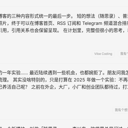
博客的三种内容形式统一的最后一步。 短的想法（随思录）、普
片，终于可以在博客首页、RSS 订阅和 Telegram 频道混合
引用，引用关系也会保留呈现。 在计划里，完整但很小的思考，
力，连标题都不用，比如现在这个短文。 完整但很长的想法，还
有趣的是，经常有那些 …...
Vibe Coding
我有
的一年实验…… 最近陆续遇到一些机会，也都婉拒了。朋友问我
理。 其实没啥特别的，只是打算在 2025 年做一个实验：不
己养活自己呢？ 之前在外企，大厂，小厂和创业团队都待过，打
oB 还是 ToC，最后基本都是 ToB（To Boss）。而且，还
活儿 …...
我有个想