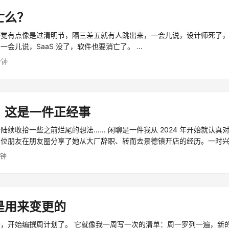
亡么？
感觉有点像是过清明节，隔三差五就有人跳出来，一会儿说，设计师死了
会儿说，SaaS 没了，软件也要消亡了。 ...
分钟
：这是一件正经事
陆续收拾一些之前烂尾的想法…… 闲聊是一件我从 2024 年开始就认真
一位朋友在朋友圈分享了她从大厂辞职、转而去景德镇开店的经历。一时
...
分钟
是用来变更的
，开始编撰周计划了。 它就像我一周写一次的清单：周一罗列一遍，新