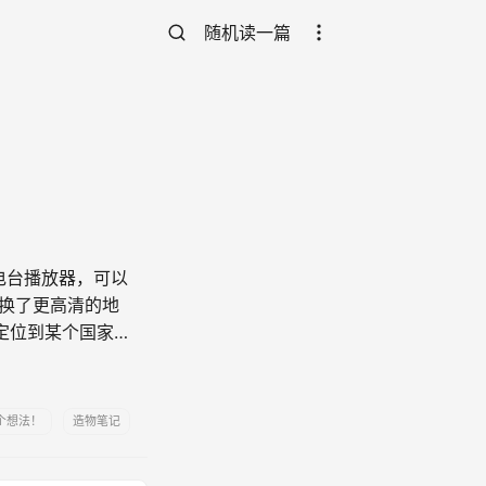
随机读一篇
球电台播放器，可以
也换了更高清的地
定位到某个国家
那里的天气； -
个想法！
造物笔记