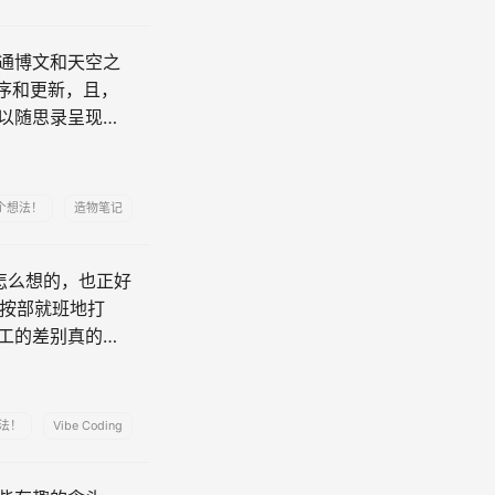
通博文和天空之
排序和更新，且，
以随思录呈现，
是以博文输出，
个想法！
造物笔记
怎么想的，也正好
再按部就班地打
工的差别真的不
要去坐班，如果活儿
法！
Vibe Coding