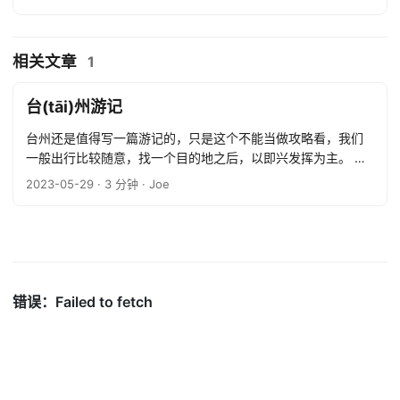
相关文章
1
台(tāi)州游记
台州还是值得写一篇游记的，只是这个不能当做攻略看，我们
一般出行比较随意，找一个目的地之后，以即兴发挥为主。 台
州，原本只是江浙沪包游计划清单上的一个点，结果在地图和
2023-05-29
· 3 分钟 · Joe
小红书里搜罗的时候，发现台州可玩的地方比较分散，熟称散
装台州，靠海与不靠海的部分相差大概有两个小时左右的车
程，最终选了其中稍近的一点作为周末可去的部分，也就是这
次的台州临海市「台州府城」，而查询路线的过程中又发现了
之前收藏的一个台州天台山地点「浙江道教学院」，也就顺道
加了一个途经点。 ...