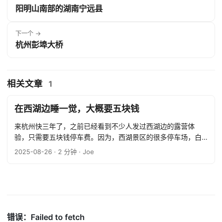
阳明山南部的湖南宁远县
下一个 →
杭州彭埠大桥
相关文章
1
在西湖边睡一觉，大概要五块钱
来杭州快三年了，之前已经看到不少人发过西湖边的露营体
验，只需要五块钱停车费。因为，西湖景区的很多停车场，白
天收费基本都是 10 元/小时起，但是晚上八点到早上八点之
2025-08-26
· 2 分钟 · Joe
间，包夜只需 5 元。 ...