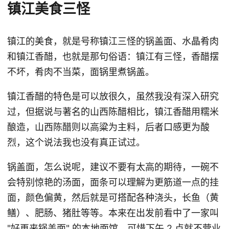
镇江美食三怪
镇江的美食，就是号称镇江三怪的锅盖面、水晶肴肉
和镇江香醋，也就是那句俗语：镇江有三怪，香醋摆
不坏，肴肉不当菜，面锅里煮锅盖。
镇江香醋的特色是可以放很久，虽然我没有深入研究
过，但据说与著名的山西陈醋相比，镇江香醋用糯米
酿造，山西陈醋则以高粱为主料，后者口感更为酸
烈，这个说法我也没有真正试过。
锅盖面，怎么说呢，建议不要有太高的期待，一碗不
会特别惊艳的汤面，面条可以理解为更筋道一点的挂
面，颜色偏黄，然后就是可搭配各种浇头，长鱼（黄
鳝）、肥肠、猪肚等等。本来在出发前看中了一家叫
"好再来锅盖面" 的本地面馆，可惜下午 2 点就不营业