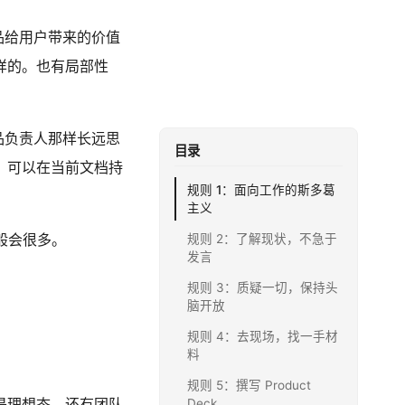
产品给用户带来的价值
样的。也有局部性
产品负责人那样长远思
目录
，可以在当前文档持
规则 1：面向工作的斯多葛
主义
般会很多。
规则 2：了解现状，不急于
发言
规则 3：质疑一切，保持头
脑开放
规则 4：去现场，找一手材
料
规则 5：撰写 Product
是理想态，还有团队
Deck