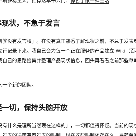
于斯多葛主义，推荐这本书入门：
像哲学家一样生活
解现状，不急于发言
研就没有发言权」。在没有真正熟悉了解现状之前，不急于发表
行记录下来。我自己会为每一个正在服务的产品建立 Wiki（
我自己的思路搜集并整理产品现状信息，回头再看看之前那些草
入一个新的团队。
疑一切，保持头脑开放
没有什么是理所当然现在这样的」，一切都值得怀疑。当前的现
，过去的决策有着过去的限制，现在这些限制还存在么。最简单