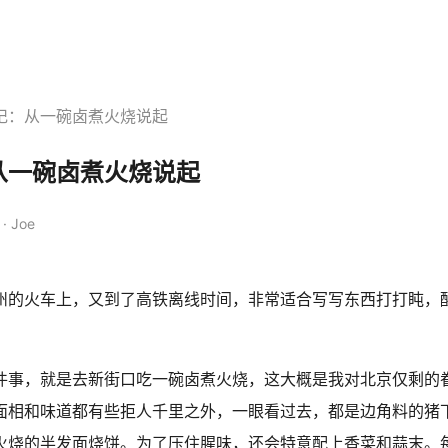
记：从一碗卤煮火烧说起
从一碗卤煮火烧说起
· Joe
州的火车上，又到了高铁离线时间，非常适合写写东西打打盹，
件事，就是去新街口吃一碗卤煮火烧，这大概是我对北京仅剩的
面相和味道都有些拒人千里之外，一眼看过去，都是边角料的猪
火烧的半发面烧饼。为了压住腥味，还会特意配上香菜和蒜末。