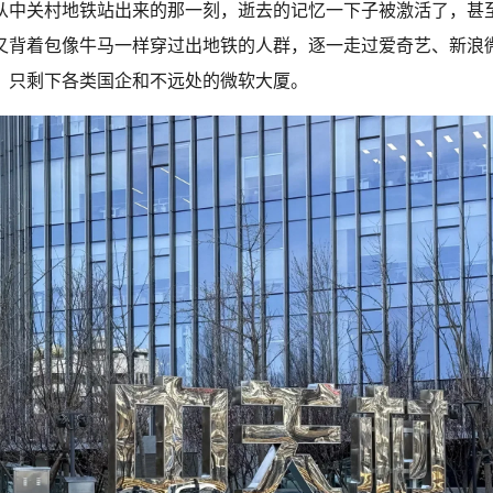
从中关村地铁站出来的那一刻，逝去的记忆一下子被激活了，甚
又背着包像牛马一样穿过出地铁的人群，逐一走过爱奇艺、新浪
，只剩下各类国企和不远处的微软大厦。