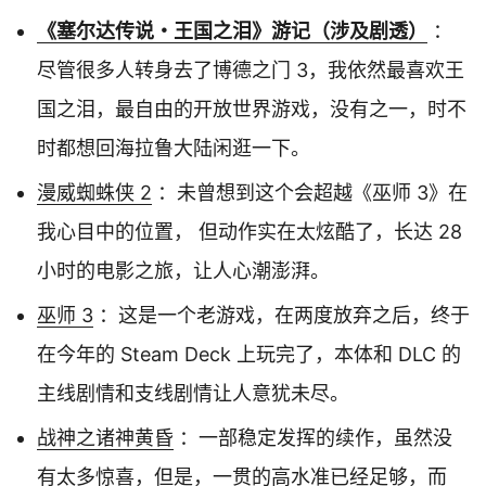
《塞尔达传说・王国之泪》游记（涉及剧透）
：
尽管很多人转身去了博德之门 3，我依然最喜欢王
国之泪，最自由的开放世界游戏，没有之一，时不
时都想回海拉鲁大陆闲逛一下。
漫威蜘蛛侠 2
：未曾想到这个会超越《巫师 3》在
我心目中的位置， 但动作实在太炫酷了，长达 28
小时的电影之旅，让人心潮澎湃。
巫师 3
：这是一个老游戏，在两度放弃之后，终于
在今年的 Steam Deck 上玩完了，本体和 DLC 的
主线剧情和支线剧情让人意犹未尽。
战神之诸神黄昏
：一部稳定发挥的续作，虽然没
有太多惊喜，但是，一贯的高水准已经足够，而